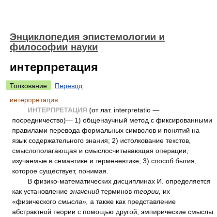
Энциклопедия эпистемологии и
философии науки
интерпретация
Толкование
Перевод
интерпретация
ИНТЕРПРЕТАЦИЯ
(от лат. interpretatio —
посредничество)— 1) общенаучный метод с фиксированными
правилами перевода формальных символов и понятий на
язык содержательного знания; 2) истолкование текстов,
смыслополагающая и смыслосчитывающая операции,
изучаемые в семантике и герменевтике; 3) способ бытия,
которое существует, понимая.
В физико-математических дисциплинах И. определяется
как установление
значений
терминов
теории,
их
«физического
смысла»,
а также как представление
абстрактной теории с помощью другой, эмпирические смыслы