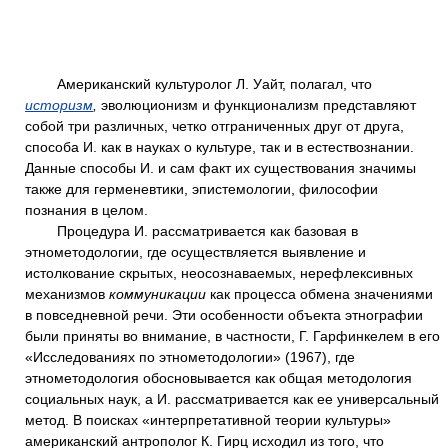
Американский культуролог Л. Уайт, полагал, что
историзм
,
эволюционизм и функционализм представляют
собой три различных, четко отграниченных друг от друга,
способа И. как в науках о культуре, так и в естествознании.
Данные способы И. и сам факт их существования значимы
также для герменевтики, эпистемологии, философии
познания в целом.
Процедура И. рассматривается как базовая в
этнометодологии, где осуществляется выявление и
истолкование скрытых, неосознаваемых, нерефлексивных
механизмов
коммуникации
как процесса обмена значениями
в повседневной речи. Эти особенности объекта этнографии
были приняты во внимание, в частности, Г. Гарфинкелем в его
«Исследованиях по этнометодологии» (1967), где
этнометодология обосновывается как общая методология
социальных наук, а И. рассматривается как ее универсальный
метод. В поисках «интерпретативной теории культуры»
американский антрополог К. Гирц исходил из того, что