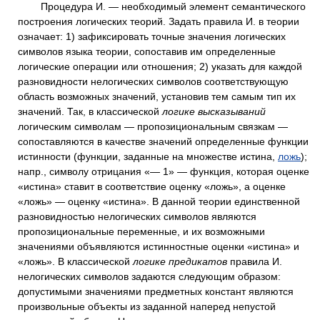
Процедура И. — необходимый элемент семантического
построения логических теорий. Задать правила И. в теории
означает: 1) зафиксировать точные значения логических
символов языка теории, сопоставив им определенные
логические операции или отношения; 2) указать для каждой
разновидности нелогических символов соответствующую
область возможных значений, установив тем самым тип их
значений. Так, в классической
логике высказываний
логическим символам — пропозициональным связкам —
сопоставляются в качестве значений определенные функции
истинности (функции, заданные на множестве истина,
ложь
);
напр., символу отрицания «— 1» — функция, которая оценке
«истина» ставит в соответствие оценку «ложь», а оценке
«ложь» — оценку «истина». В данной теории единственной
разновидностью нелогических символов являются
пропозициональные переменные, и их возможными
значениями объявляются истинностные оценки «истина» и
«ложь». В классической
логике предикатов
правила И.
нелогических символов задаются следующим образом:
допустимыми значениями предметных констант являются
произвольные объекты из заданной наперед непустой