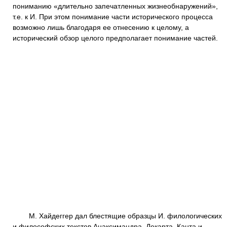
пониманию «длительно запечатленных жизнеобнаружений»,
т.е. к И. При этом понимание части исторического процесса
возможно лишь благодаря ее отнесению к целому, а
исторический обзор целого предполагает понимание частей.
М. Хайдеггер дал блестящие образцы И. филологических
и философских текстов Анаксимандра, Декарта, Канта и