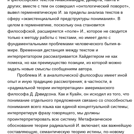
других; вместе с тем он совершил «онтологический поворот»,
вывел герменевтическую И. за пределы анализа текстов в
сферу «экзистенциальной предструктуры понимания». В
целом в герменевтике, поскольку она становится
философской, расширяется «поле» И., которое не сводится
только к методу работы с текстами, но имеет дело с
фундаментальными проблемами человеческого бытия-в-
мире. Временная дистанция между текстом и
интерпретатором рассматривается Хайдеггером не как
помеха, но как преимущество позиции, из которой можно
задать новые смыслы сообщениям автора.
Проблема И. в
аналитической философии
имеет иной
опыт и иную традицию рассмотрения; в частности, в
«радикальной теории интерпретации» американского
философа Д. Дэвидсона. Как и Куайн, он исходил из того, что
понимание отдельного предложения связано со способностью
понимания всего языка как единой концептуальной системы;
интерпретируя фразу говорящего, мы должны
проинтерпретировать всю систему. Метафизическое
обоснование теории радикальной И. включает, как важнейшую
составляющую, семантическую теорию истины, по-новому