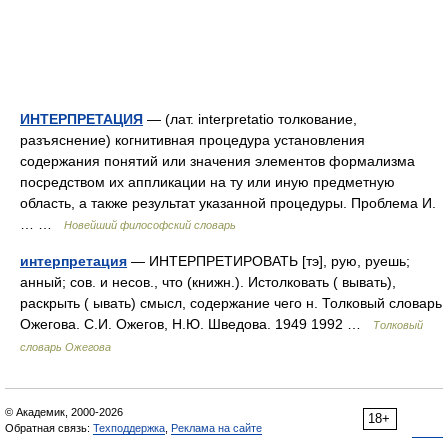
ИНТЕРПРЕТАЦИЯ
— (лат. interpretatio толкование,
разъяснение) когнитивная процедура установления
содержания понятий или значения элементов формализма
посредством их аппликации на ту или иную предметную
область, а также результат указанной процедуры. Проблема И.
… …
Новейший философский словарь
интерпретация
— ИНТЕРПРЕТИРОВАТЬ [тэ], рую, руешь;
анный; сов. и несов., что (книжн.). Истолковать ( вывать),
раскрыть ( ывать) смысл, содержание чего н. Толковый словарь
Ожегова. С.И. Ожегов, Н.Ю. Шведова. 1949 1992 …
Толковый
словарь Ожегова
© Академик, 2000-2026
18+
Обратная связь:
Техподдержка
,
Реклама на сайте