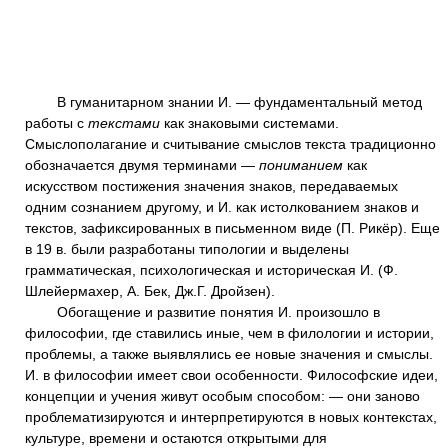
В гуманитарном знании И. — фундаментальный метод
работы с
текстами
как знаковыми системами.
Смыслополагание и считывание смыслов текста традиционно
обозначается двумя терминами —
пониманием
как
искусством постижения значения знаков, передаваемых
одним сознанием другому, и И. как истолкованием знаков и
текстов, зафиксированных в письменном виде (П. Рикёр). Еще
в 19 в. были разработаны типологии и выделены
грамматическая, психологическая и историческая И. (Ф.
Шлейермахер, А. Бек, Дж.Г. Дройзен).
Обогащение и развитие понятия И. произошло в
философии, где ставились иные, чем в филологии и истории,
проблемы, а также выявлялись ее новые значения и смыслы.
И. в философии имеет свои особенности. Философские идеи,
концепции и учения живут особым способом: — они заново
проблематизируются и интерпретируются в новых контекстах,
культуре, времени и остаются открытыми для