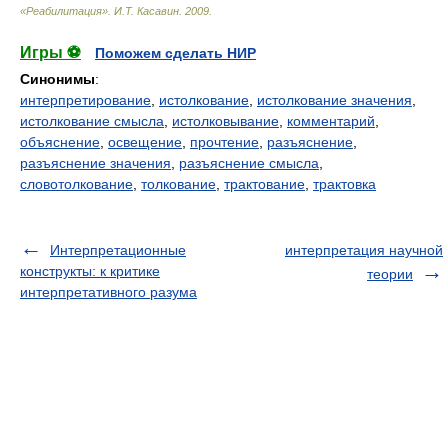
«Реабилитация»
.
И.Т. Касавин
.
2009
.
Игры ⚽
Поможем сделать НИР
Синонимы
:
интерпретирование
,
истолкование
,
истолкование значения
,
истолкование смысла
,
истолковывание
,
комментарий
,
объяснение
,
освещение
,
прочтение
,
разъяснение
,
разъяснение значения
,
разъяснение смысла
,
словотолкование
,
толкование
,
трактование
,
трактовка
Интерпретационные
интерпретация научной
конструкты: к критике
теории
интерпретативного разума